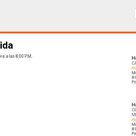
ida
e a las 8:00 P.M.
H
C
má
Mi
8:
Po
H
O
M
má
Mi
8:
Po