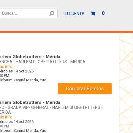
Tu
0
HACER UNA
TU CUENTA
carrito
de
compras
está
vacío
arlem Globetrotters - Mérida
ANCHA - HARLEM GLOBETROTTERS - MÉRIDA
s info
ércoles 14 oct 2026
00 PM
liforum Zamná
Merida,
Yuc
Comprar Boletos
arlem Globetrotters - Mérida
RO - GRADA VIP- GENERAL - HARLEM GLOBETRTTERS -
ÉRIDA
s info
ércoles 14 oct 2026
00 PM
liforum Zamná
Merida,
Yuc