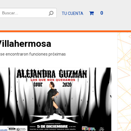
Tu
0
HACER UNA
TU CUENTA
carrito
de
compras
está
Villahermosa
vacío
 se encontraron funciones próximas